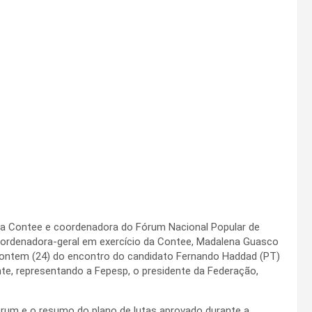
da Contee e coordenadora do Fórum Nacional Popular de
oordenadora-geral em exercício da Contee, Madalena Guasco
m ontem (24) do encontro do candidato Fernando Haddad (PT)
, representando a Fepesp, o presidente da Federação,
rum e o resumo do plano de lutas aprovado durante a