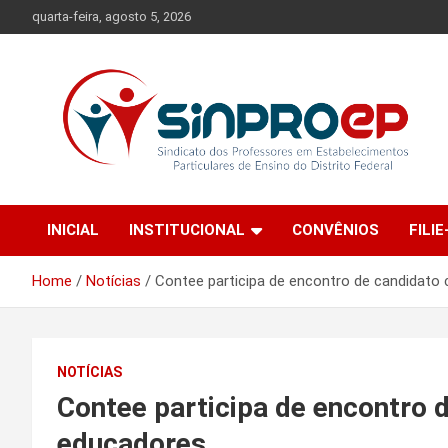
Skip
quarta-feira, agosto 5, 2026
to
content
Sindicato dos Professores em Estabelecimentos Particulares
Sinproep-DF
de Ensino do Distrito Federal
INICIAL
INSTITUCIONAL
CONVÊNIOS
FILIE
Home
Notícias
Contee participa de encontro de candidat
NOTÍCIAS
Contee participa de encontro 
educadores