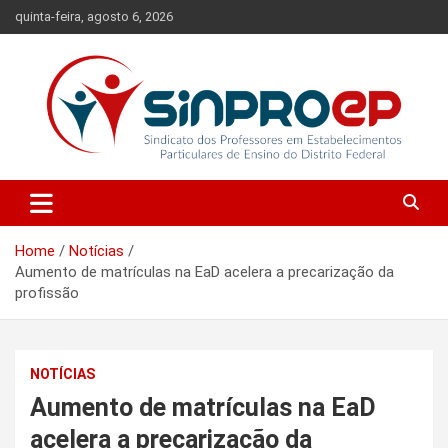
Skip
quinta-feira, agosto 6, 2026
to
content
Sindicato dos Professores em Estabelecimentos Particulares de
Sinproep-DF
Ensino do Distrito Federal
Home
Notícias
Aumento de matrículas na EaD acelera a precarização da
profissão
NOTÍCIAS
Aumento de matrículas na EaD
acelera a precarização da