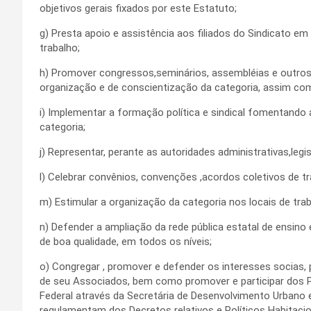
objetivos gerais fixados por este Estatuto;
g) Presta apoio e assistência aos filiados do Sindicato em
trabalho;
h) Promover congressos,seminários, assembléias e outros 
organização e de conscientização da categoria, assim como
i) Implementar a formação política e sindical fomentando
categoria;
j) Representar, perante as autoridades administrativas,legisl
l) Celebrar convênios, convenções ,acordos coletivos de tra
m) Estimular a organização da categoria nos locais de trab
n) Defender a ampliação da rede pública estatal de ensino 
de boa qualidade, em todos os níveis;
o) Congregar , promover e defender os interesses socias, 
de seu Associados, bem como promover e participar dos P
Federal através da Secretária de Desenvolvimento Urbano e 
regulamentam dos Decretos relativos e Políticos Habitacion