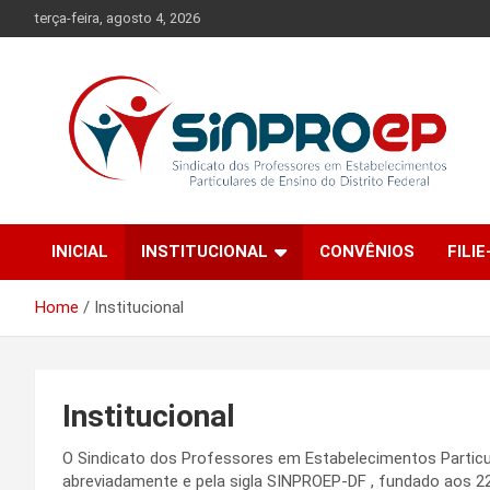
Skip
terça-feira, agosto 4, 2026
to
content
Sindicato dos Professores em Estabelecimentos Particulares
Sinproep-DF
de Ensino do Distrito Federal
INICIAL
INSTITUCIONAL
CONVÊNIOS
FILIE
Home
Institucional
Institucional
O Sindicato dos Professores em Estabelecimentos Particul
abreviadamente e pela sigla SINPROEP-DF , fundado aos 2