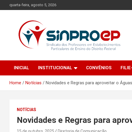
Skip
quarta-feira, agosto 5, 2026
to
content
Sindicato dos Professores em Estabelecimentos Particulares
Sinproep-DF
de Ensino do Distrito Federal
INICIAL
INSTITUCIONAL
CONVÊNIOS
FILIE
Home
Notícias
Novidades e Regras para aproveitar o Água
NOTÍCIAS
Novidades e Regras para aprov
15 de outubro, 2025
Diretoria de Comunicação