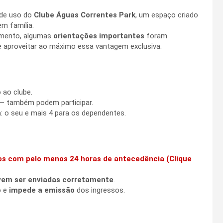
 de uso do
Clube Águas Correntes Park
, um espaço criado
m família.
dimento, algumas
orientações importantes
foram
 e aproveitar ao máximo essa vantagem exclusiva.
o
ao clube.
 — também podem participar.
a: o seu e mais 4 para os dependentes.
ssos com pelo menos 24 horas de antecedência
(Clique
evem ser enviadas corretamente
.
o
e
impede a emissão
dos ingressos.