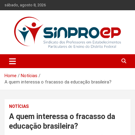
Skip
sábado, agosto 8, 2026
to
content
Sindicato dos Professores em Estabelecimentos Particulares de
Sinproep-DF
Ensino do Distrito Federal
Home
Notícias
A quem interessa o fracasso da educação brasileira?
NOTÍCIAS
A quem interessa o fracasso da
educação brasileira?