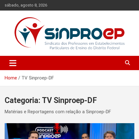
Skip
sábado, agosto 8, 2026
to
content
Sindicato dos Professores em Estabelecimentos Particulares de
Sinproep-DF
Ensino do Distrito Federal
Home
TV Sinproep-DF
Categoria:
TV Sinproep-DF
Matérias e Reportagens com relação a Sinproep-DF