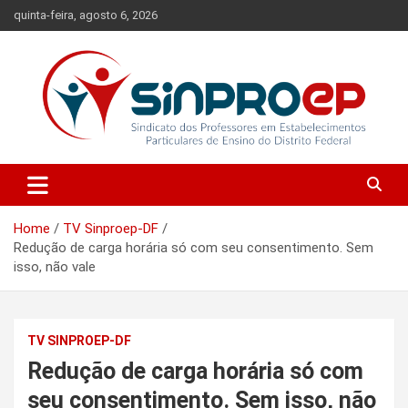
Skip
quinta-feira, agosto 6, 2026
to
content
Sindicato dos Professores em Estabelecimentos Particulares de
Sinproep-DF
Ensino do Distrito Federal
Home
TV Sinproep-DF
Redução de carga horária só com seu consentimento. Sem
isso, não vale
TV SINPROEP-DF
Redução de carga horária só com
seu consentimento. Sem isso, não