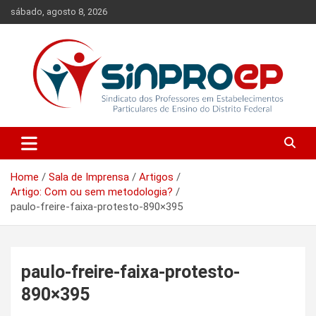
Skip
sábado, agosto 8, 2026
to
content
Sindicato dos Professores em Estabelecimentos Particulares de
Sinproep-DF
Ensino do Distrito Federal
Home
Sala de Imprensa
Artigos
Artigo: Com ou sem metodologia?
paulo-freire-faixa-protesto-890×395
paulo-freire-faixa-protesto-
890×395