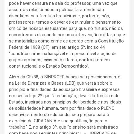
pode haver censura na sala do professor, uma vez que
assuntos relacionados à política raramente são
discutidos nas famílias brasileiras e, portanto, nós,
professores, temos o dever de estimular o pensamento
crítico de nossos estudantes para que, no futuro, não os
encontremos clamando por uma intervenção militar, o que
se materializa como crime de acordo com a Constituição
Federal de 1988 (CF), em seu artigo 5º, inciso 44:
“constitui crime inafiançável e imprescritível a ação de
grupos armados, civis ou militares, contra a ordem
constitucional e o Estado Democrático”.
Além da CF/88, o SINPROEP baseia seu posicionamento
na Lei de Diretrizes e Bases (LDB) que versa sobre o
princípio e finalidades da educação brasileira e expressa
em seu artigo 2º que “a educação, dever da família e do
Estado, inspirada nos princípios de liberdade e nos ideais
de solidariedade humana, tem por finalidade o PLENO
desenvolvimento do educando, seu preparo para o
exercício da CIDADANIA e sua qualificação para o
trabalho.” E, no artigo 3º, que “o ensino será ministrado
com base nos seguintes princípios: II – LIBERDADE de