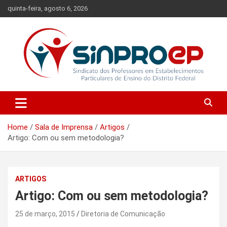
Skip
quinta-feira, agosto 6, 2026
to
content
Sindicato dos Professores em Estabelecimentos Particulares de
Sinproep-DF
Ensino do Distrito Federal
Home
Sala de Imprensa
Artigos
Artigo: Com ou sem metodologia?
ARTIGOS
Artigo: Com ou sem metodologia?
25 de março, 2015
Diretoria de Comunicação