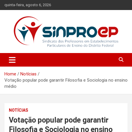
Skip
quinta-feira, agosto 6, 2026
to
content
Sindicato dos Professores em Estabelecimentos Particulares de
Sinproep-DF
Ensino do Distrito Federal
Home
Notícias
Votação popular pode garantir Filosofia e Sociologia no ensino
médio
NOTÍCIAS
Votação popular pode garantir
Filosofia e Sociologia no ensino