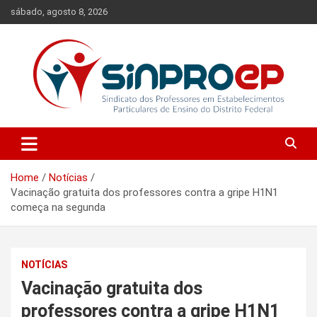
Skip
sábado, agosto 8, 2026
to
content
Sindicato dos Professores em Estabelecimentos Particulares de
Sinproep-DF
Ensino do Distrito Federal
Home
Notícias
Vacinação gratuita dos professores contra a gripe H1N1
começa na segunda
NOTÍCIAS
Vacinação gratuita dos
professores contra a gripe H1N1