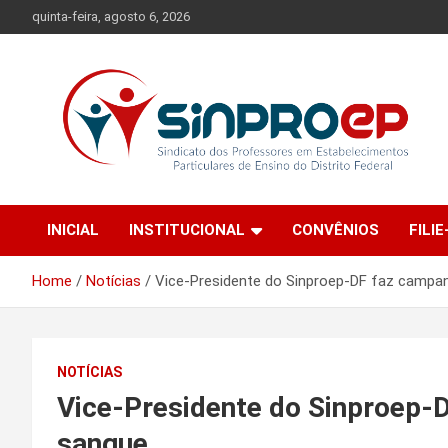
Skip
quinta-feira, agosto 6, 2026
to
content
Sindicato dos Professores em Estabelecimentos Particulares
Sinproep-DF
de Ensino do Distrito Federal
INICIAL
INSTITUCIONAL
CONVÊNIOS
FILIE
Home
Notícias
Vice-Presidente do Sinproep-DF faz campa
NOTÍCIAS
Vice-Presidente do Sinproep-
sangue