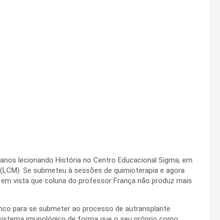
6 anos lecionando História no Centro Educacional Sigma, em
 (LCM). Se submeteu à sessões de quimioterapia e agora
o em vista que coluna do professor França não produz mais
tronco para se submeter ao processo de autransplante
sistema imunológico de forma que o seu próprio corpo