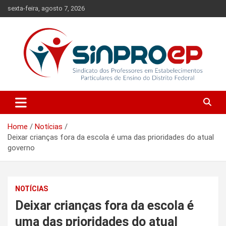
Skip
sexta-feira, agosto 7, 2026
to
content
Sindicato dos Professores em Estabelecimentos Particulares de
Sinproep-DF
Ensino do Distrito Federal
Home
Notícias
Deixar crianças fora da escola é uma das prioridades do atual
governo
NOTÍCIAS
Deixar crianças fora da escola é
uma das prioridades do atual