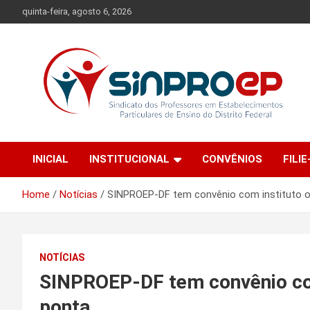
Skip
quinta-feira, agosto 6, 2026
to
content
Sindicato dos Professores em Estabelecimentos Particulares
Sinproep-DF
de Ensino do Distrito Federal
INICIAL
INSTITUCIONAL
CONVÊNIOS
FILIE
Home
Notícias
SINPROEP-DF tem convênio com instituto o
NOTÍCIAS
SINPROEP-DF tem convênio com
ponta