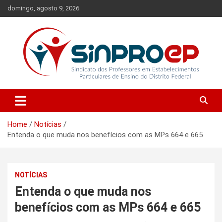
Skip
domingo, agosto 9, 2026
to
content
Sindicato dos Professores em Estabelecimentos Particulares de
Sinproep-DF
Ensino do Distrito Federal
Home
Notícias
Entenda o que muda nos benefícios com as MPs 664 e 665
NOTÍCIAS
Entenda o que muda nos
benefícios com as MPs 664 e 665