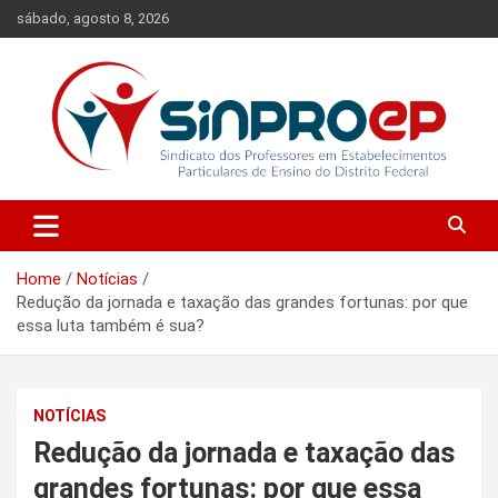
Skip
sábado, agosto 8, 2026
to
content
Sindicato dos Professores em Estabelecimentos Particulares de
Sinproep-DF
Ensino do Distrito Federal
Home
Notícias
Redução da jornada e taxação das grandes fortunas: por que
essa luta também é sua?
NOTÍCIAS
Redução da jornada e taxação das
grandes fortunas: por que essa