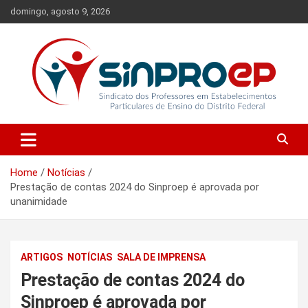
Skip
domingo, agosto 9, 2026
to
content
Sindicato dos Professores em Estabelecimentos Particulares de
Sinproep-DF
Ensino do Distrito Federal
Home
Notícias
Prestação de contas 2024 do Sinproep é aprovada por
unanimidade
ARTIGOS
NOTÍCIAS
SALA DE IMPRENSA
Prestação de contas 2024 do
Sinproep é aprovada por