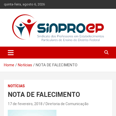
Skip
quinta-feira, agosto 6, 2026
to
content
Sindicato dos Professores em Estabelecimentos Particulares de
Sinproep-DF
Ensino do Distrito Federal
Home
Notícias
NOTA DE FALECIMENTO
NOTÍCIAS
NOTA DE FALECIMENTO
17 de fevereiro, 2018
Diretoria de Comunicação