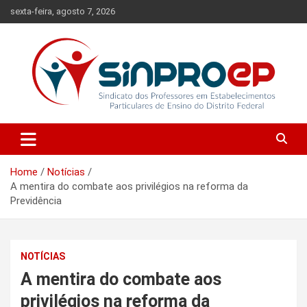
Skip
sexta-feira, agosto 7, 2026
to
content
Sindicato dos Professores em Estabelecimentos Particulares de
Sinproep-DF
Ensino do Distrito Federal
Home
Notícias
A mentira do combate aos privilégios na reforma da
Previdência
NOTÍCIAS
A mentira do combate aos
privilégios na reforma da