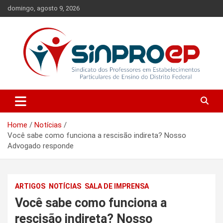
Skip
domingo, agosto 9, 2026
to
content
Sindicato dos Professores em Estabelecimentos Particulares de
Sinproep-DF
Ensino do Distrito Federal
Home
Notícias
Você sabe como funciona a rescisão indireta? Nosso
Advogado responde
ARTIGOS
NOTÍCIAS
SALA DE IMPRENSA
Você sabe como funciona a
rescisão indireta? Nosso