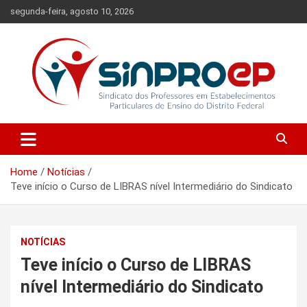
Skip
segunda-feira, agosto 10, 2026
to
content
Sindicato dos Professores em Estabelecimentos Particulares de
Sinproep-DF
Ensino do Distrito Federal
Home
Notícias
Teve início o Curso de LIBRAS nível Intermediário do Sindicato
NOTÍCIAS
Teve início o Curso de LIBRAS
nível Intermediário do Sindicato