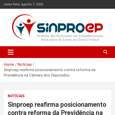
Skip
sexta-feira, agosto 7, 2026
to
content
Sindicato dos Professores em Estabelecimentos Particulares de
Sinproep-DF
Ensino do Distrito Federal
Home
Notícias
Sinproep reafirma posicionamento contra reforma da
Previdência na Câmara dos Deputados
NOTÍCIAS
Sinproep reafirma posicionamento
contra reforma da Previdência na