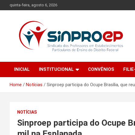
Skip
quinta-feira, agosto 6, 2026
to
content
Sindicato dos Professores em Estabelecimentos Particulares
Sinproep-DF
de Ensino do Distrito Federal
INICIAL
INSTITUCIONAL
CONVÊNIOS
FILIE
Home
Notícias
Sinproep participa do Ocupe Brasília, que re
NOTÍCIAS
Sinproep participa do Ocupe Br
mil na Esplanada