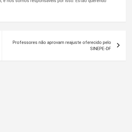
, e nós somos responsáveis por isso. Estão querendo
Professores não aprovam reajuste oferecido pelo
SINEPE-DF