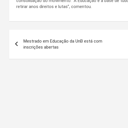
consolidação do movimento. “A Educação é a base de tudo
retirar anos direitos e lutas”, comentou.
Navegação
Mestrado em Educação da UnB está com
de
inscrições abertas
Post