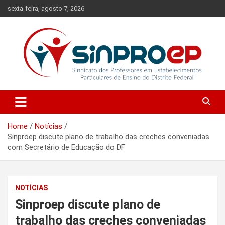
Skip
sexta-feira, agosto 7, 2026
to
content
Sindicato dos Professores em Estabelecimentos Particulares de
Sinproep-DF
Ensino do Distrito Federal
Home
Notícias
Sinproep discute plano de trabalho das creches conveniadas
com Secretário de Educação do DF
NOTÍCIAS
Sinproep discute plano de
trabalho das creches conveniadas