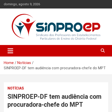
Skip
domingo, agosto 9, 2026
to
content
Sindicato dos Professores em Estabelecimentos Particulares de
Sinproep-DF
Ensino do Distrito Federal
Home
Notícias
SINPROEP-DF tem audiência com procuradora-chefe do MPT
NOTÍCIAS
SINPROEP-DF tem audiência com
procuradora-chefe do MPT