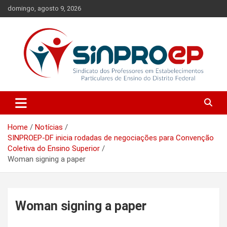
Skip
domingo, agosto 9, 2026
to
content
Sindicato dos Professores em Estabelecimentos Particulares de
Sinproep-DF
Ensino do Distrito Federal
Home
Notícias
SINPROEP-DF inicia rodadas de negociações para Convenção
Coletiva do Ensino Superior
Woman signing a paper
Woman signing a paper