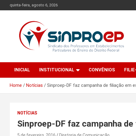
Skip
quinta-feira, agosto 6, 2026
to
content
Sindicato dos Professores em Estabelecimentos Particulares
Sinproep-DF
de Ensino do Distrito Federal
INICIAL
INSTITUCIONAL
CONVÊNIOS
FILIE
Home
Notícias
Sinproep-DF faz campanha de filiação em e
NOTÍCIAS
Sinproep-DF faz campanha de 
5 de fevereiro, 2016
Diretoria de Comunicação