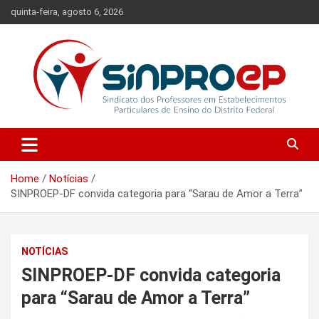
Skip
quinta-feira, agosto 6, 2026
to
content
Sindicato dos Professores em Estabelecimentos Particulares de
Sinproep-DF
Ensino do Distrito Federal
Home
Notícias
SINPROEP-DF convida categoria para “Sarau de Amor a Terra”
NOTÍCIAS
SINPROEP-DF convida categoria
para “Sarau de Amor a Terra”