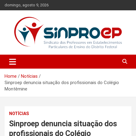
Skip
domingo, agosto 9, 2026
to
content
Sindicato dos Professores em Estabelecimentos Particulares de
Sinproep-DF
Ensino do Distrito Federal
Home
Notícias
Sinproep denuncia situação dos profissionais do Colégio
Montêmine
NOTÍCIAS
Sinproep denuncia situação dos
profissionais do Colégio