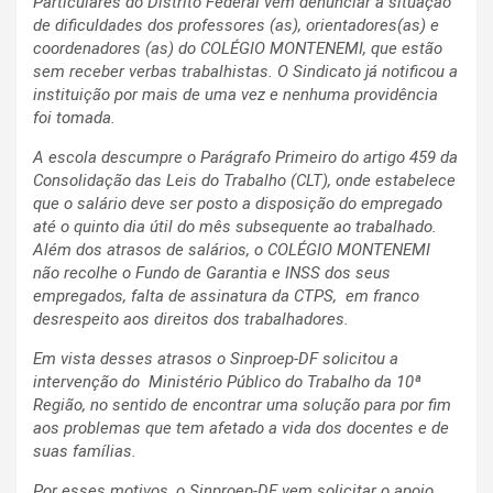
Particulares do Distrito Federal vem denunciar a situação
de dificuldades dos professores (as), orientadores(as) e
coordenadores (as) do COLÉGIO MONTENEMI, que estão
sem receber verbas trabalhistas. O Sindicato já notificou a
instituição por mais de uma vez e nenhuma providência
foi tomada.
A escola descumpre o Parágrafo Primeiro do artigo 459 da
Consolidação das Leis do Trabalho (CLT), onde estabelece
que o salário deve ser posto a disposição do empregado
até o quinto dia útil do mês subsequente ao trabalhado.
Além dos atrasos de salários, o COLÉGIO MONTENEMI
não recolhe o Fundo de Garantia e INSS dos seus
empregados, falta de assinatura da CTPS, em franco
desrespeito aos direitos dos trabalhadores.
Em vista desses atrasos o Sinproep-DF solicitou a
intervenção do Ministério Público do Trabalho da 10ª
Região, no sentido de encontrar uma solução para por fim
aos problemas que tem afetado a vida dos docentes e de
suas famílias.
Por esses motivos, o Sinproep-DF vem solicitar o apoio