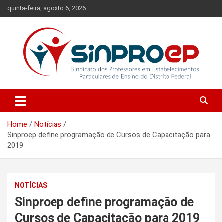
Skip
quinta-feira, agosto 6, 2026
to
content
Sindicato dos Professores em Estabelecimentos Particulares de
Sinproep-DF
Ensino do Distrito Federal
Home
Notícias
Sinproep define programação de Cursos de Capacitação para
2019
NOTÍCIAS
Sinproep define programação de
Cursos de Capacitação para 2019