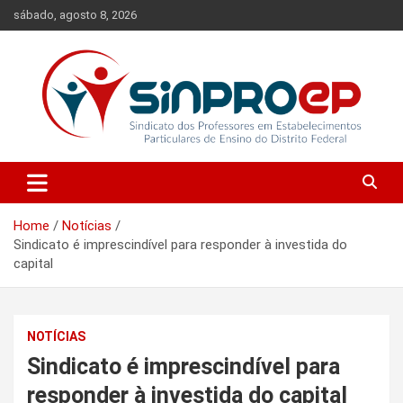
Skip
sábado, agosto 8, 2026
to
content
Sindicato dos Professores em Estabelecimentos Particulares de
Sinproep-DF
Ensino do Distrito Federal
Home
Notícias
Sindicato é imprescindível para responder à investida do
capital
NOTÍCIAS
Sindicato é imprescindível para
responder à investida do capital