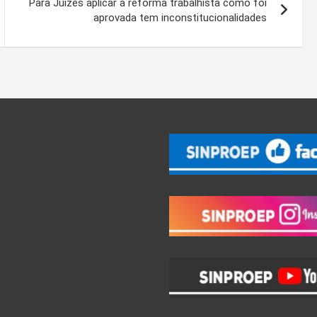
Para Juízes aplicar a reforma trabalhista como foi
aprovada tem inconstitucionalidades