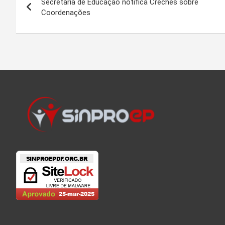
Secretaria de Educação notifica Creches sobre
de
Coordenações
Post