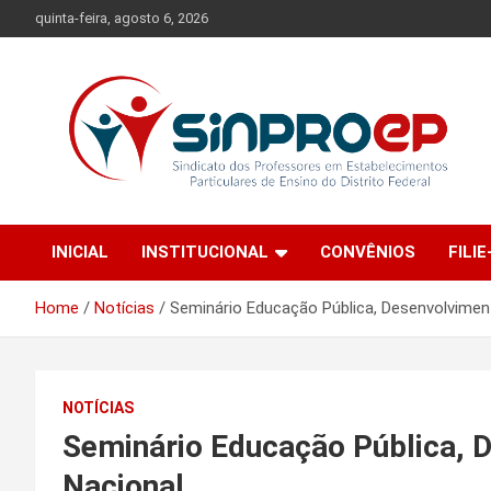
Skip
quinta-feira, agosto 6, 2026
to
content
Sindicato dos Professores em Estabelecimentos Particulares
Sinproep-DF
de Ensino do Distrito Federal
INICIAL
INSTITUCIONAL
CONVÊNIOS
FILIE
Home
Notícias
Seminário Educação Pública, Desenvolvimen
NOTÍCIAS
Seminário Educação Pública, 
Nacional