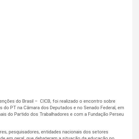
enções do Brasil – CICB, foi realizado o encontro sobre
das do PT na Câmara dos Deputados e no Senado Federal, em
ais do Partido dos Trabalhadores e com a Fundação Perseu
es, pesquisadores, entidades nacionais dos setores
ade em geral, que debateram a situação da educação no