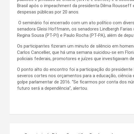
Brasil após o impeachment da presidenta Dilma Rousseff 
despesas públicas por 20 anos.
O seminário foi encerrado com um ato político com divers
senadora Gleisi Hoffmann, os senadores Lindbergh Farias 
Regina Sousa (PT-PI) e Paulo Rocha (PT-PA), além de deput
Os participantes fizeram um minuto de silêncio em homena
Carlos Cancellier, que há uma semana suicidou-se em Flor
policiais federais, promotores e juízes que investigavam 
O ponto alto do encontro foi a participação do presidente
severos cortes nos orçamentos para a educação, ciência e
golpe parlamentar de 2016. “Se ficarmos por conta dos n
futuro será a dependência”, alertou.
Navegação