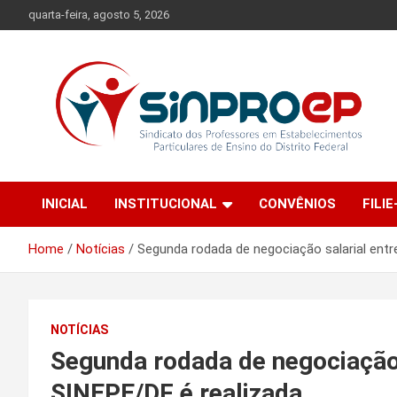
Skip
quarta-feira, agosto 5, 2026
to
content
Sindicato dos Professores em Estabelecimentos Particulares
Sinproep-DF
de Ensino do Distrito Federal
INICIAL
INSTITUCIONAL
CONVÊNIOS
FILIE
Home
Notícias
Segunda rodada de negociação salarial ent
NOTÍCIAS
Segunda rodada de negociação
SINEPE/DF é realizada