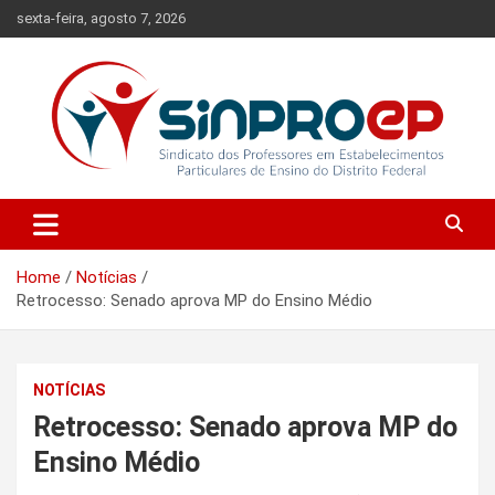
Skip
sexta-feira, agosto 7, 2026
to
content
Sindicato dos Professores em Estabelecimentos Particulares de
Sinproep-DF
Ensino do Distrito Federal
Home
Notícias
Retrocesso: Senado aprova MP do Ensino Médio
NOTÍCIAS
Retrocesso: Senado aprova MP do
Ensino Médio