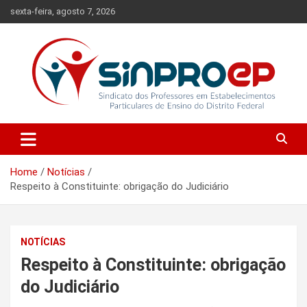
Skip
sexta-feira, agosto 7, 2026
to
content
Sindicato dos Professores em Estabelecimentos Particulares de
Sinproep-DF
Ensino do Distrito Federal
Home
Notícias
Respeito à Constituinte: obrigação do Judiciário
NOTÍCIAS
Respeito à Constituinte: obrigação
do Judiciário