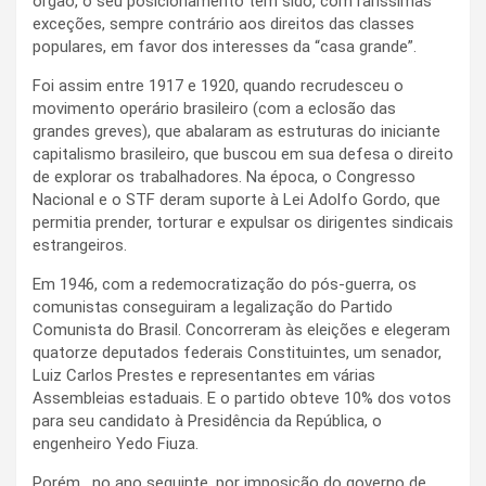
órgão, o seu posicionamento tem sido, com raríssimas
exceções, sempre contrário aos direitos das classes
populares, em favor dos interesses da “casa grande”.
Foi assim entre 1917 e 1920, quando recrudesceu o
movimento operário brasileiro (com a eclosão das
grandes greves), que abalaram as estruturas do iniciante
capitalismo brasileiro, que buscou em sua defesa o direito
de explorar os trabalhadores. Na época, o Congresso
Nacional e o STF deram suporte à Lei Adolfo Gordo, que
permitia prender, torturar e expulsar os dirigentes sindicais
estrangeiros.
Em 1946, com a redemocratização do pós-guerra, os
comunistas conseguiram a legalização do Partido
Comunista do Brasil. Concorreram às eleições e elegeram
quatorze deputados federais Constituintes, um senador,
Luiz Carlos Prestes e representantes em várias
Assembleias estaduais. E o partido obteve 10% dos votos
para seu candidato à Presidência da República, o
engenheiro Yedo Fiuza.
Porém, no ano seguinte, por imposição do governo de