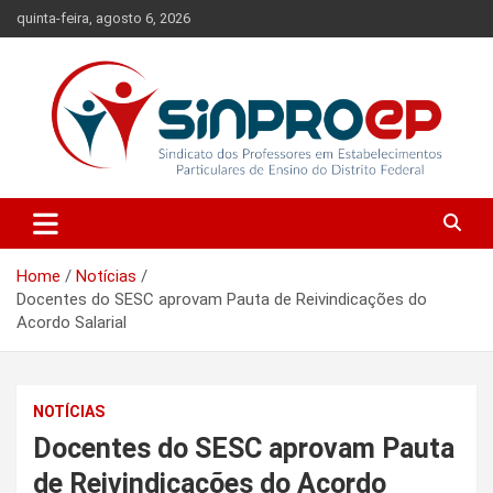
Skip
quinta-feira, agosto 6, 2026
to
content
Sindicato dos Professores em Estabelecimentos Particulares de
Sinproep-DF
Ensino do Distrito Federal
Home
Notícias
Docentes do SESC aprovam Pauta de Reivindicações do
Acordo Salarial
NOTÍCIAS
Docentes do SESC aprovam Pauta
de Reivindicações do Acordo