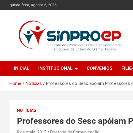
Skip
quinta-feira, agosto 6, 2026
to
content
Sindicato dos Professores em Estabelecimentos Particulares
Sinproep-DF
de Ensino do Distrito Federal
INICIAL
INSTITUCIONAL
CONVÊNIOS
FILIE
Home
Notícias
Professores do Sesc apóiam Professores 
NOTÍCIAS
Professores do Sesc apóiam P
8 de maio, 2015
Diretoria de Comunicação