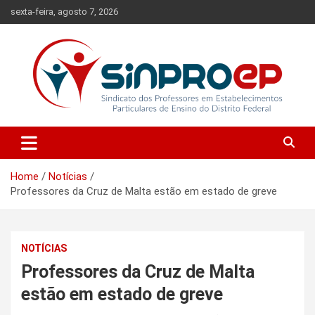
Skip
sexta-feira, agosto 7, 2026
to
content
Sindicato dos Professores em Estabelecimentos Particulares de
Sinproep-DF
Ensino do Distrito Federal
Home
Notícias
Professores da Cruz de Malta estão em estado de greve
NOTÍCIAS
Professores da Cruz de Malta
estão em estado de greve