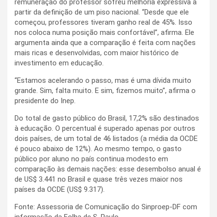
remuneração do professor sofreu melhoria expressiva a
partir da definição de um piso nacional. “Desde que ele
começou, professores tiveram ganho real de 45%. Isso
nos coloca numa posição mais confortável”, afirma. Ele
argumenta ainda que a comparação é feita com nações
mais ricas e desenvolvidas, com maior histórico de
investimento em educação.
“Estamos acelerando o passo, mas é uma dívida muito
grande. Sim, falta muito. E sim, fizemos muito”, afirma o
presidente do Inep.
Do total de gasto público do Brasil, 17,2% são destinados
à educação. O percentual é superado apenas por outros
dois países, de um total de 46 listados (a média da OCDE
é pouco abaixo de 12%). Ao mesmo tempo, o gasto
público por aluno no país continua modesto em
comparação às demais nações: esse desembolso anual é
de US$ 3.441 no Brasil e quase três vezes maior nos
países da OCDE (US$ 9.317).
Fonte: Assessoria de Comunicação do Sinproep-DF com
informação da Folha de S. Paulo