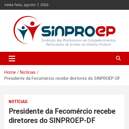
Skip
sexta-feira, agosto 7, 2026
to
content
Sindicato dos Professores em Estabelecimentos Particulares de
Sinproep-DF
Ensino do Distrito Federal
Home
Notícias
Presidente da Fecomércio recebe diretores do SINPROEP-DF
NOTÍCIAS
Presidente da Fecomércio recebe
diretores do SINPROEP-DF