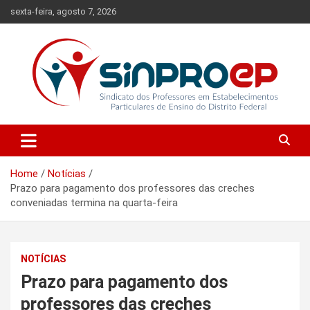
Skip
sexta-feira, agosto 7, 2026
to
content
Sindicato dos Professores em Estabelecimentos Particulares de
Sinproep-DF
Ensino do Distrito Federal
Home
Notícias
Prazo para pagamento dos professores das creches
conveniadas termina na quarta-feira
NOTÍCIAS
Prazo para pagamento dos
professores das creches