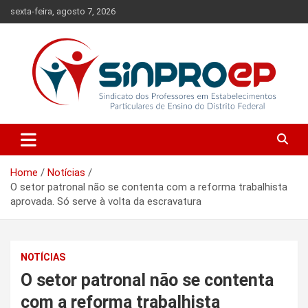
Skip
sexta-feira, agosto 7, 2026
to
content
Sindicato dos Professores em Estabelecimentos Particulares de
Sinproep-DF
Ensino do Distrito Federal
Home
Notícias
O setor patronal não se contenta com a reforma trabalhista
aprovada. Só serve à volta da escravatura
NOTÍCIAS
O setor patronal não se contenta
com a reforma trabalhista