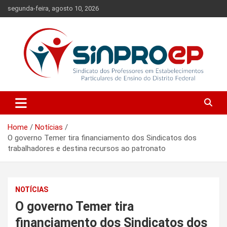
Skip
segunda-feira, agosto 10, 2026
to
content
Sindicato dos Professores em Estabelecimentos Particulares de
Sinproep-DF
Ensino do Distrito Federal
Home
Notícias
O governo Temer tira financiamento dos Sindicatos dos
trabalhadores e destina recursos ao patronato
NOTÍCIAS
O governo Temer tira
financiamento dos Sindicatos dos