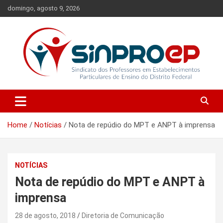
Skip
domingo, agosto 9, 2026
to
content
Sindicato dos Professores em Estabelecimentos Particulares de
Sinproep-DF
Ensino do Distrito Federal
Home
Notícias
Nota de repúdio do MPT e ANPT à imprensa
NOTÍCIAS
Nota de repúdio do MPT e ANPT à
imprensa
28 de agosto, 2018
Diretoria de Comunicação