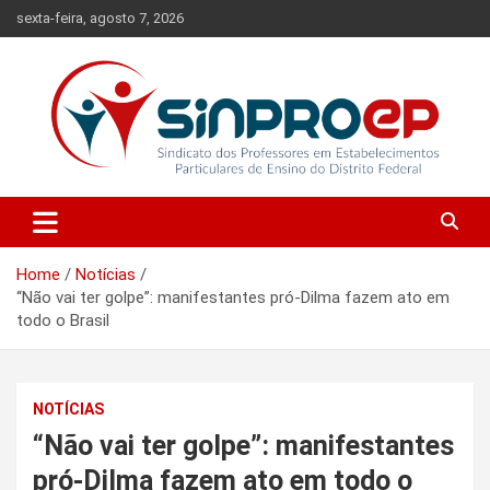
Skip
sexta-feira, agosto 7, 2026
to
content
Sindicato dos Professores em Estabelecimentos Particulares de
Sinproep-DF
Ensino do Distrito Federal
Home
Notícias
“Não vai ter golpe”: manifestantes pró-Dilma fazem ato em
todo o Brasil
NOTÍCIAS
“Não vai ter golpe”: manifestantes
pró-Dilma fazem ato em todo o