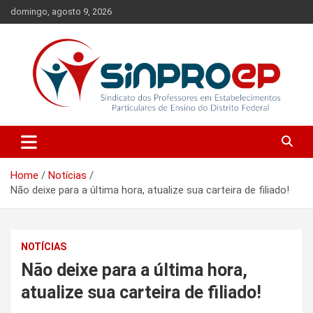
Skip
domingo, agosto 9, 2026
to
content
Sindicato dos Professores em Estabelecimentos Particulares de
Sinproep-DF
Ensino do Distrito Federal
Home
Notícias
Não deixe para a última hora, atualize sua carteira de filiado!
NOTÍCIAS
Não deixe para a última hora,
atualize sua carteira de filiado!