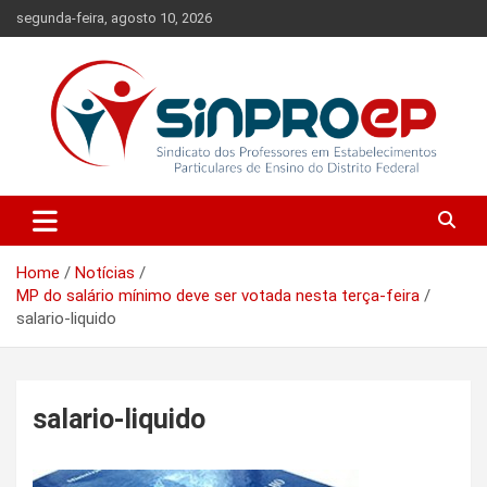
Skip
segunda-feira, agosto 10, 2026
to
content
Sindicato dos Professores em Estabelecimentos Particulares de
Sinproep-DF
Ensino do Distrito Federal
Home
Notícias
MP do salário mínimo deve ser votada nesta terça-feira
salario-liquido
salario-liquido