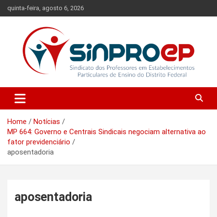
Skip
quinta-feira, agosto 6, 2026
to
content
Sindicato dos Professores em Estabelecimentos Particulares de
Sinproep-DF
Ensino do Distrito Federal
Home
Notícias
MP 664: Governo e Centrais Sindicais negociam alternativa ao
fator previdenciário
aposentadoria
aposentadoria