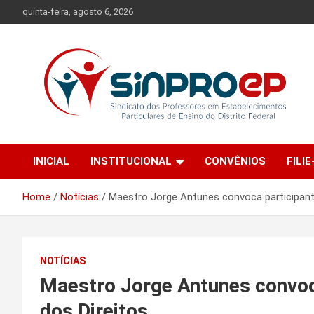
Skip
quinta-feira, agosto 6, 2026
to
content
Sindicato dos Professores em Estabelecimentos Particulares
Sinproep-DF
de Ensino do Distrito Federal
INICIAL
INSTITUCIONAL
CONVÊNIOS
FILIE
Home
Notícias
Maestro Jorge Antunes convoca participante
NOTÍCIAS
Maestro Jorge Antunes convoca
dos Direitos