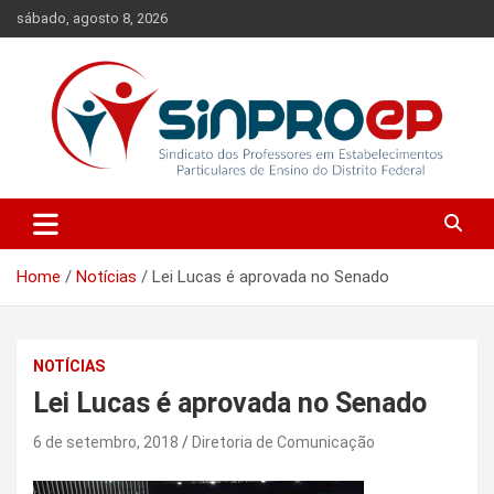
Skip
sábado, agosto 8, 2026
to
content
Sindicato dos Professores em Estabelecimentos Particulares de
Sinproep-DF
Ensino do Distrito Federal
Home
Notícias
Lei Lucas é aprovada no Senado
NOTÍCIAS
Lei Lucas é aprovada no Senado
6 de setembro, 2018
Diretoria de Comunicação